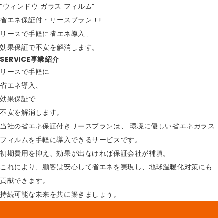
“
ウ
ィ
ン
ド
ウ
ガ
ラ
ス
フ
ィ
ル
ム
”
省
エ
ネ
保
証
付
・
リ
ー
ス
プ
ラ
ン
!
!
リ
ー
ス
で
手
軽
に
省
エ
ネ
導
入
、
効
果
保
証
で
不
安
を
解
消
し
ま
す
。
SERVICE
事業紹介
リースで手軽に
省エネ導入、
効果保証で
不安を解消します。
当社の省エネ保証付きリースプランは、
環境に優しい省エネガラス
フィルムを手軽に導入できるサービスです。
初期費用を抑え、効果が出なければ保証会社が補填。
これにより、顧客は安心して省エネを実現し、地球温暖化対策にも
貢献できます。
持続可能な未来を共に築きましょう。