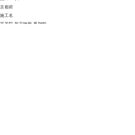
京都府
施工名
平等院 新宝物殿 鳳翔館
エコビジョン